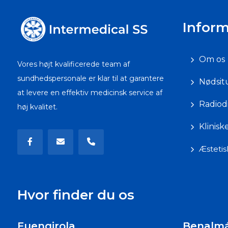
Inform
Om os
Vores højt kvalificerede team af
sundhedspersonale er klar til at garantere
Nødsit
at levere en effektiv medicinsk service af
Radiod
høj kvalitet.
Klinisk
Æstetis
Hvor finder du os
Fuengirola
Benalm