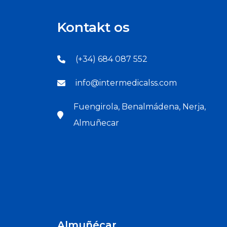
Kontakt os
(+34) 684 087 552
info@intermedicalss.com
Fuengirola, Benalmádena, Nerja,
Almuñecar
Almuñécar