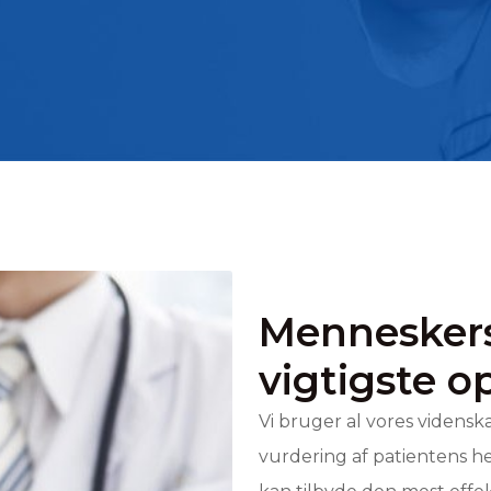
Menneskers
vigtigste 
Vi bruger al vores vidensk
vurdering af patientens he