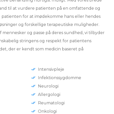
ktive behandling hurtigst muligt. Med vores brede
 i stand til at vurdere patienten på en omfattende og
til patienten for at imødekomme hans eller hendes
 løsninger og forskellige terapeutiske muligheder.
af mennesker og passe på deres sundhed, vi tilbyder
nskabelig stringens og respekt for patientens
 det, der er kendt som medicin baseret på
Intensivpleje
Infektionssygdomme
Neurologi
Allergologi
Reumatologi
Onkologi