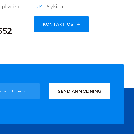
oplivning
Psykiatri
KONTAKT OS
552