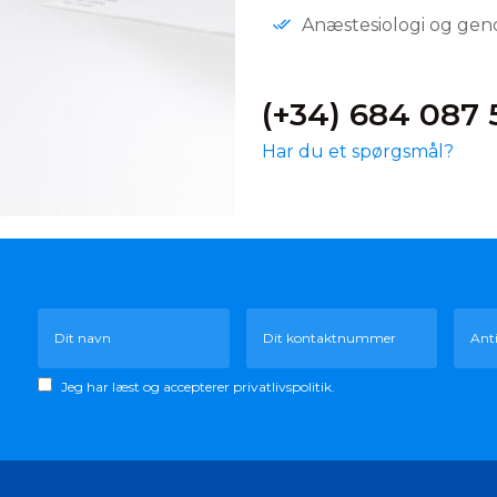
Anæstesiologi og gen
(+34) 684 087 
Har du et spørgsmål?
Jeg har læst og accepterer
privatlivspolitik.