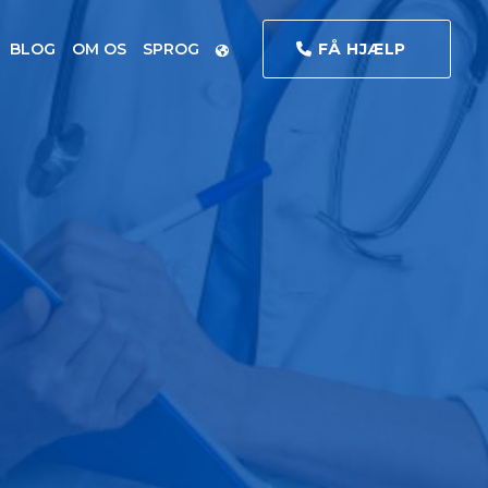
BLOG
OM OS
SPROG
FÅ HJÆLP