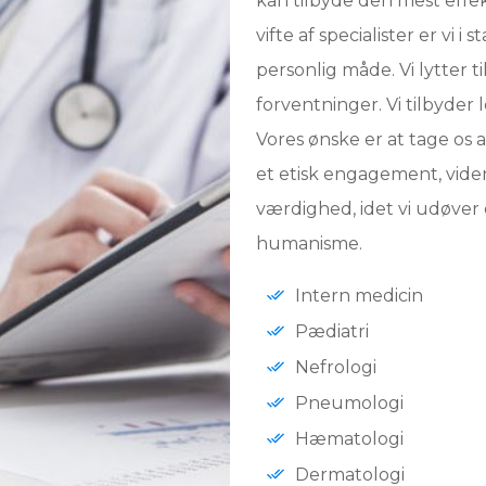
kan tilbyde den mest effe
vifte af specialister er vi
personlig måde. Vi lytter 
forventninger. Vi tilbyder
Vores ønske er at tage os 
et etisk engagement, vide
værdighed, idet vi udøver
humanisme.
Intern medicin
Pædiatri
Nefrologi
Pneumologi
Hæmatologi
Dermatologi